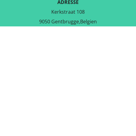
ADRESSE
Kerkstraat 108
9050 Gentbrugge,Belgien
LADE DIE KOSTENLOSE APP
RUNTER
FOLGE UNS