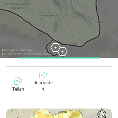
Datenquelle:
Roland45
Urheberrechte:
Creative Commons CC BY-SA 4.0
Bearbeite
Teilen
n