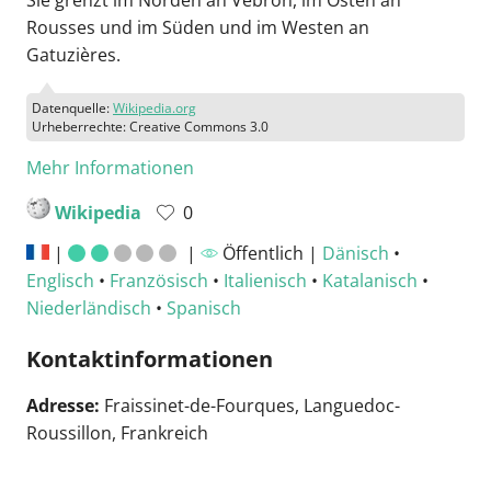
Sie grenzt im Norden an Vebron, im Osten an
Rousses und im Süden und im Westen an
Gatuzières.
Datenquelle:
Wikipedia.org
Urheberrechte: Creative Commons 3.0
Mehr Informationen
Wikipedia
0
|
|
Öffentlich |
Dänisch
•
Englisch
•
Französisch
•
Italienisch
•
Katalanisch
•
Niederländisch
•
Spanisch
Kontaktinformationen
Adresse:
Fraissinet-de-Fourques, Languedoc-
Roussillon, Frankreich