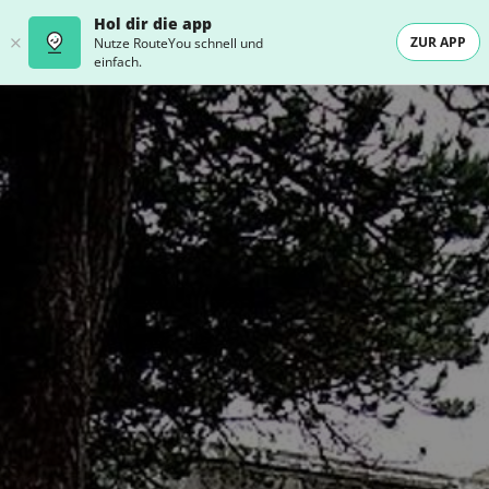
Hol dir die app
ZUR APP
Nutze RouteYou schnell und
einfach.