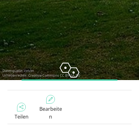
Datenquelle:
Velvet
Urheberrechte:
Creative Commons CC BY-SA 3.0
Bearbeite
Teilen
n