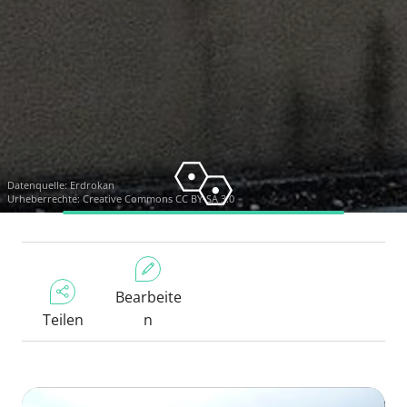
Datenquelle:
Erdrokan
Urheberrechte:
Creative Commons CC BY-SA 3.0
Bearbeite
Teilen
n