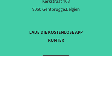
Kerkstraat 108
9050 Gentbrugge,Belgien
LADE DIE KOSTENLOSE APP
RUNTER
FOLGE UNS