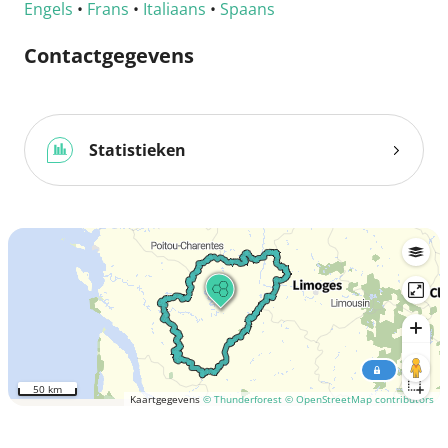
Engels
•
Frans
•
Italiaans
•
Spaans
Contactgegevens
Statistieken
50 km
Kaartgegevens
© Thunderforest
© OpenStreetMap contributors