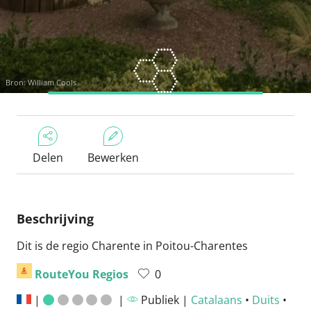
Bron: William Cools
Delen
Bewerken
Beschrijving
Dit is de regio Charente in Poitou-Charentes
RouteYou Regios
0
|
|
Publiek |
Catalaans
•
Duits
•