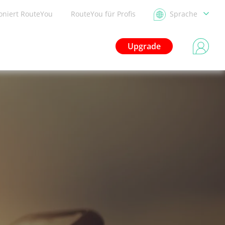
ioniert RouteYou
RouteYou für Profis
Sprache
Upgrade