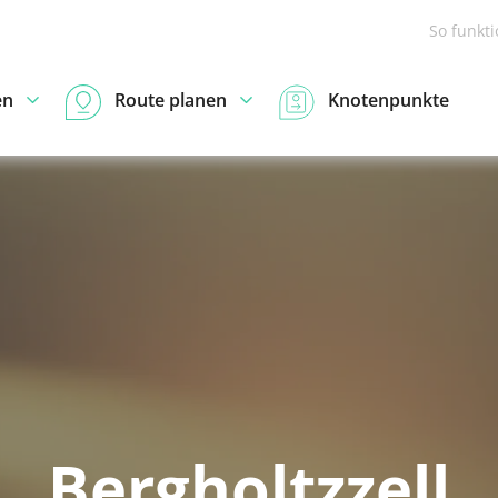
So funkt
en
Route planen
Knotenpunkte
Bergholtzzell