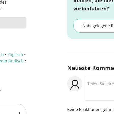
Routen, die hier
 des
vorbeiführen?
s.
Nahegelegene R
ch
•
Englisch
•
ederländisch
•
Neueste Komme
h
Keine Reaktionen gefun