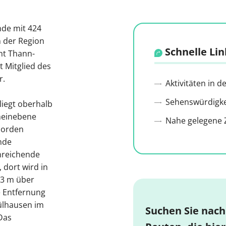
nde mit 424
 der Region
Schnelle Lin
nt Thann-
t Mitglied des
r.
Aktivitäten in 
Sehenswürdigkei
iegt oberhalb
rheinebene
Nahe gelegene Z
 Norden
nde
nreichende
 dort wird in
73 m über
e Entfernung
ülhausen im
Suchen Sie nach
Das