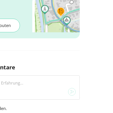
outen
ntare
den.