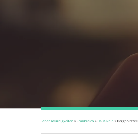
Sehenswürdigkeiten
»
Frankreich
»
Haut-Rhin
» Bergholtzzell