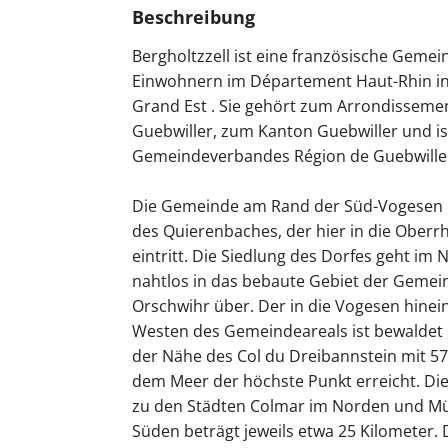
Beschreibung
Bergholtzzell ist eine französische Gemei
Einwohnern im Département Haut-Rhin in
Grand Est . Sie gehört zum Arrondisseme
Guebwiller, zum Kanton Guebwiller und is
Gemeindeverbandes Région de Guebwille
Die Gemeinde am Rand der Süd-Vogesen l
des Quierenbaches, der hier in die Ober
eintritt. Die Siedlung des Dorfes geht im
nahtlos in das bebaute Gebiet der Gemei
Orschwihr über. Der in die Vogesen hinei
Westen des Gemeindeareals ist bewaldet ,
der Nähe des Col du Dreibannstein mit 5
dem Meer der höchste Punkt erreicht. Di
zu den Städten Colmar im Norden und M
Süden beträgt jeweils etwa 25 Kilometer. 