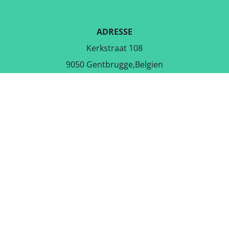
ADRESSE
Kerkstraat 108
9050 Gentbrugge,Belgien
LADE DIE KOSTENLOSE APP
RUNTER