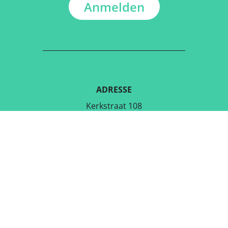
Anmelden
ADRESSE
Kerkstraat 108
9050 Gentbrugge,Belgien
LADE DIE KOSTENLOSE APP
RUNTER