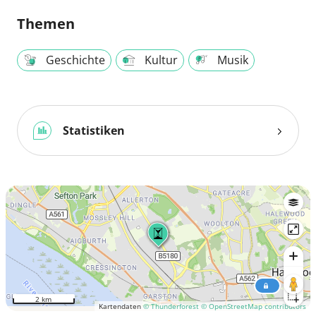
Themen
Geschichte
Kultur
Musik
Statistiken
2 km
Kartendaten
© Thunderforest
© OpenStreetMap contributors