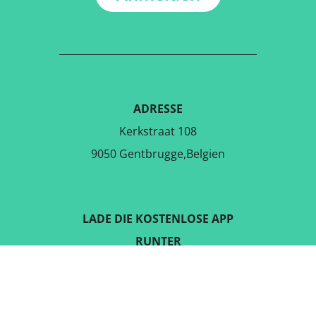
ADRESSE
Kerkstraat 108
9050 Gentbrugge,Belgien
LADE DIE KOSTENLOSE APP
RUNTER