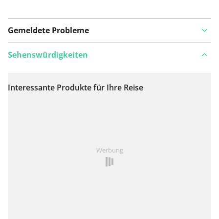
Gemeldete Probleme
Sehenswürdigkeiten
Interessante Produkte für Ihre Reise
Auf Karte anzeigen
Ist Ihnen auf dieser Route etwas aufgefallen?
Problem
Werbung
hinzufügen