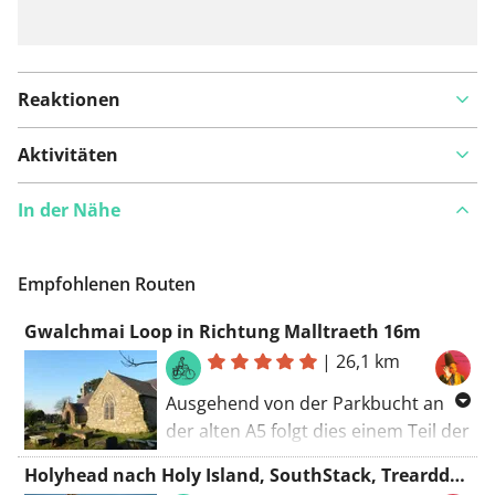
Reaktionen
Aktivitäten
In der Nähe
Empfohlenen Routen
Gwalchmai Loop in Richtung Malltraeth 16m
|
26,1 km
Ausgehend von der Parkbucht an
der alten A5 folgt dies einem Teil der
ursprünglichen Route von
Holyhead nach Holy Island, SouthStack, Trearddur Bay, Rhoscolyn 18m
Gwalchmai nach Rhosneigr, zielt