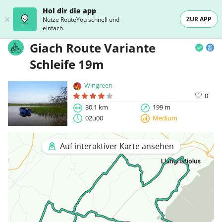
Hol dir die app
ZUR APP
Nutze RouteYou schnell und
einfach.
Giach Route Variante
Schleife 19m
Wingreen
0
30,1 km
199 m
02u00
Medium
Auf interaktiver Karte ansehen