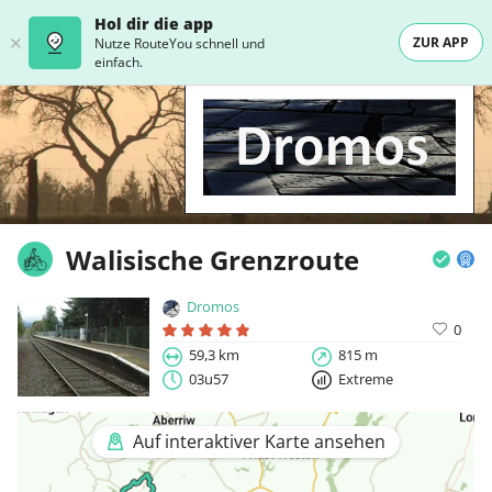
Hol dir die app
ZUR APP
Nutze RouteYou schnell und
einfach.
Walisische Grenzroute
Dromos
0
59,3 km
815 m
03u57
Extreme
Auf interaktiver Karte ansehen