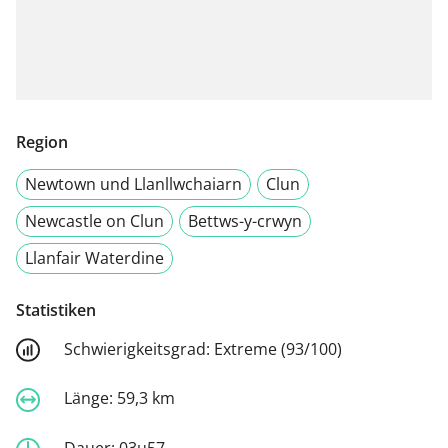
Region
Newtown und Llanllwchaiarn
Clun
Newcastle on Clun
Bettws-y-crwyn
Llanfair Waterdine
Statistiken
Schwierigkeitsgrad:
Extreme (93/100)
Länge:
59,3 km
Dauer:
03u57