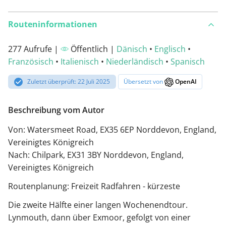
Routeninformationen
277 Aufrufe |
Öffentlich |
Dänisch
•
Englisch
•
Französisch
•
Italienisch
•
Niederländisch
•
Spanisch
Zuletzt überprüft: 22 Juli 2025
Übersetzt von
OpenAI
Beschreibung vom Autor
Von: Watersmeet Road, EX35 6EP Norddevon, England,
Vereinigtes Königreich
Nach: Chilpark, EX31 3BY Norddevon, England,
Vereinigtes Königreich
Routenplanung: Freizeit Radfahren - kürzeste
Die zweite Hälfte einer langen Wochenendtour.
Lynmouth, dann über Exmoor, gefolgt von einer