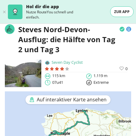
Hol dir die app
ZUR APP
Nutze RouteYou schnell und
einfach.
Steves Nord-Devon-
Ausflug: die Hälfte von Tag
2 und Tag 3
Seven Day Cyclist
0
115 km
1.119 m
07u41
Extreme
Auf interaktiver Karte ansehen