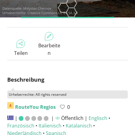
Datenquelle:
Mstyslav Chernov
Urheberrechte:
Creative Commons CC BY-SA 3.0
Bearbeite
Teilen
n
Beschreibung
Urheberrechte: All rights reserved
RouteYou Regios
0
|
|
Öffentlich |
Englisch
•
Französisch
•
Italienisch
•
Katalanisch
•
Niederländisch
•
Spanisch