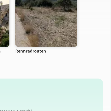
n
Rennradrouten
Bootsrouten