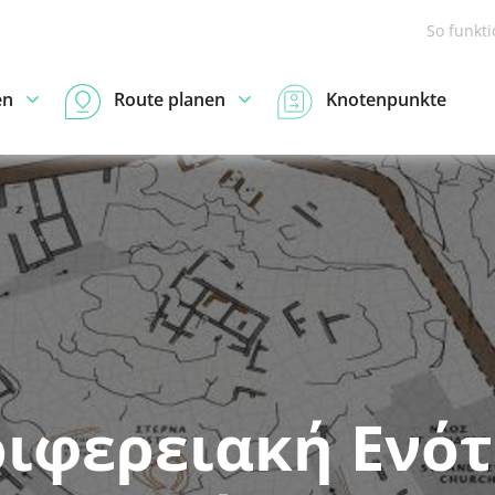
So funkt
en
Route planen
Knotenpunkte
ιφερειακή Ενό