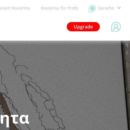
ioniert RouteYou
RouteYou für Profis
Sprache
Upgrade
τητα