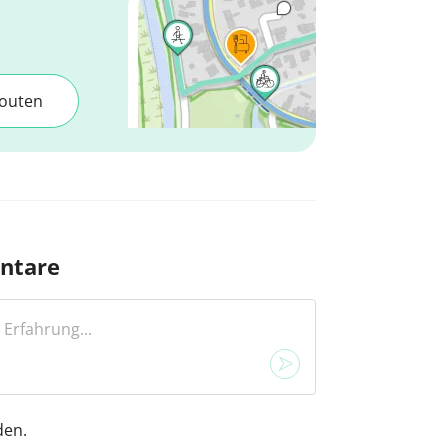
outen
ntare
den.