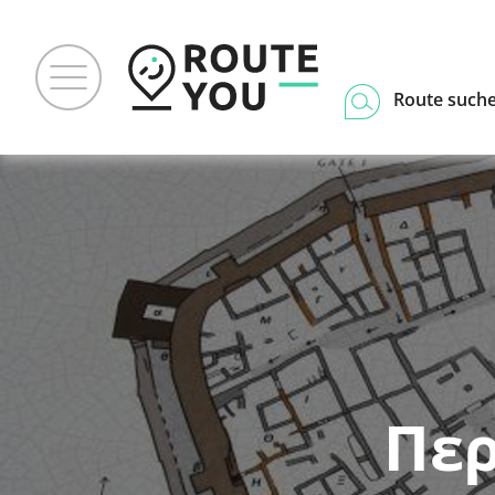
Route such
Περ