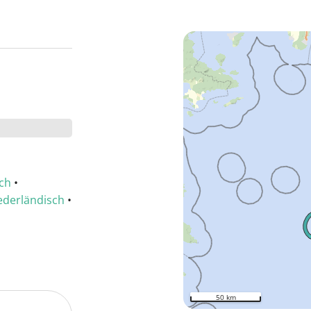
sch
•
ederländisch
•
50 km