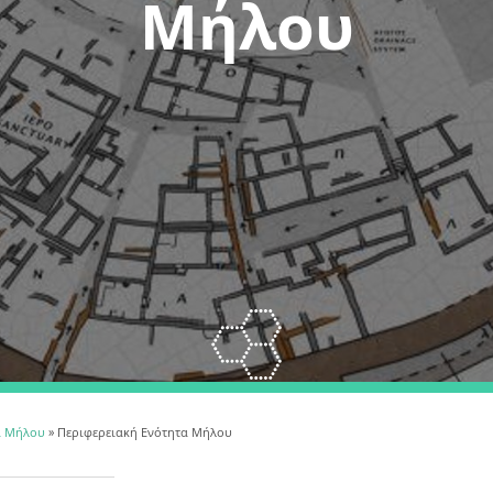
Μήλου
α Μήλου
» Περιφερειακή Ενότητα Μήλου