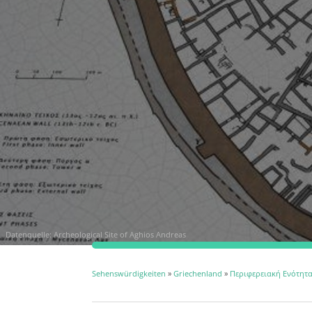
Datenquelle: Archeological Site of Aghios Andreas
Sehenswürdigkeiten
»
Griechenland
»
Περιφερειακή Ενότητ