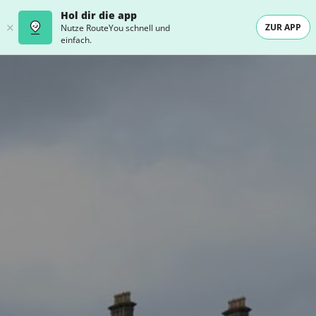
Hol dir die app
ZUR APP
Nutze RouteYou schnell und
einfach.