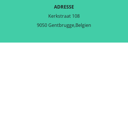
ADRESSE
Kerkstraat 108
9050 Gentbrugge,Belgien
LADE DIE KOSTENLOSE APP
RUNTER