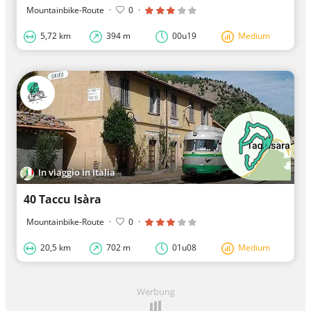
Mountainbike-Route
·
0
·
5,72 km
394 m
00u19
Medium
In viaggio in Italia
40 Taccu Isàra
Mountainbike-Route
·
0
·
20,5 km
702 m
01u08
Medium
Werbung