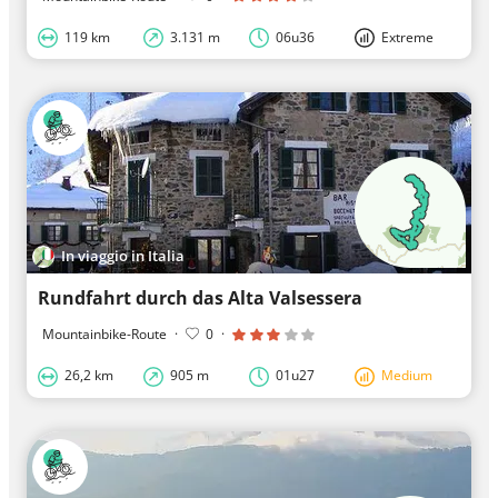
119 km
3.131 m
06u36
Extreme
In viaggio in Italia
Rundfahrt durch das Alta Valsessera
Mountainbike-Route
·
0
·
26,2 km
905 m
01u27
Medium