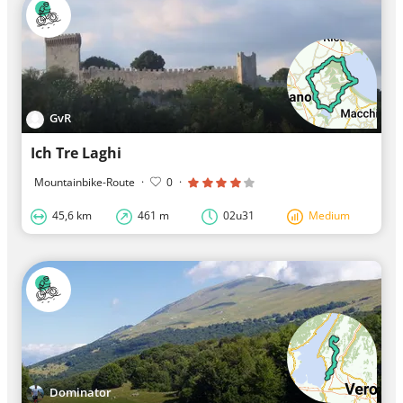
GvR
Ich Tre Laghi
Mountainbike-Route
·
0
·
45,6 km
461 m
02u31
Medium
Dominator