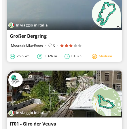
In viaggio in Italia
Großer Bergring
Mountainbike-Route
·
0
·
25,6 km
1.326 m
01u25
Medium
In viaggio in Italia
IT01 - Giro der Veuva