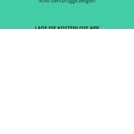
9050 Gentbrugge,Belgien
LADE DIE KOSTENLOSE APP
RUNTER
FOLGE UNS