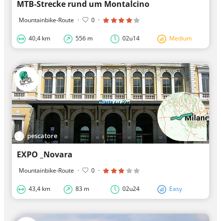
MTB-Strecke rund um Montalcino
Mountainbike-Route
·
0
·
40,4 km
556 m
02u14
Medium
pescatore
EXPO _Novara
Mountainbike-Route
·
0
·
43,4 km
83 m
02u24
Easy