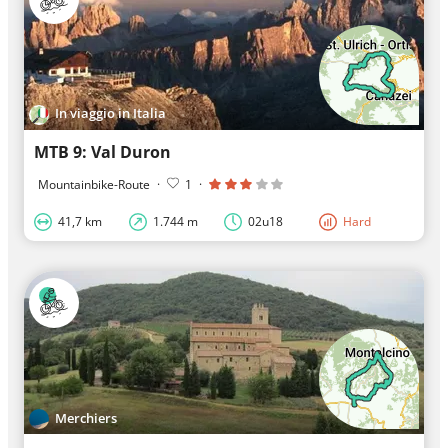
In viaggio in Italia
MTB 9: Val Duron
Mountainbike-Route
·
1
·
41,7 km
1.744 m
02u18
Hard
Merchiers