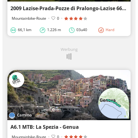
2009 Lazise-Prada-Pozze di Pralongo-Lazise 66km, 1230hm.
Mountainbike-Route
·
0
·
66,1 km
1.226 m
03u40
Hard
Werbung
Camino
A6.1 MTB: La Spezia - Genua
Mountainbike-Route
·
0
·