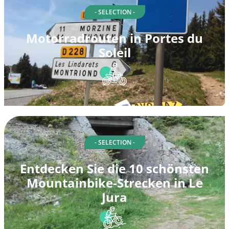
- SELECTION -
Motorradrouten in Portes du
Soleil
- SELECTION -
Entdecken Sie die 10 schönsten
Mountainbike-Strecken in Le
Jura