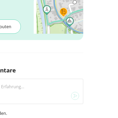
outen
ntare
den.