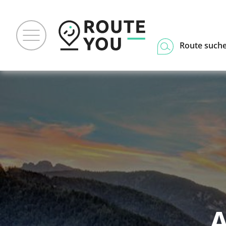
Route such
A