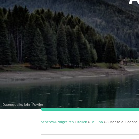
Datenquelle: John Fowler
Sehenswürdigkeiten
»
Italien
»
Belluno
» Auronzo di Cadore