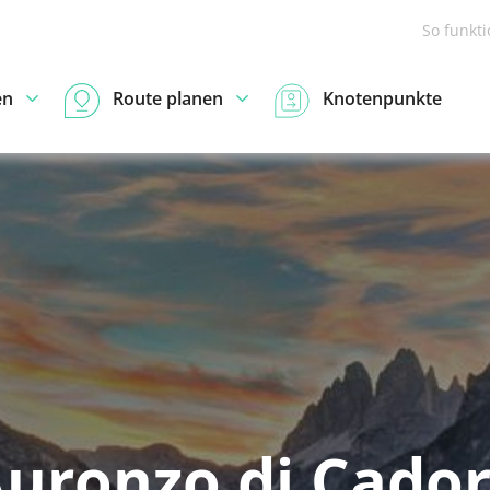
So funkt
en
Route planen
Knotenpunkte
uronzo di Cado