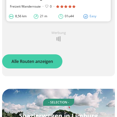
Freizeit Wanderroute
·
0
·
8,56 km
21 m
01u44
Easy
Werbung
Alle Routen anzeigen
- SELECTION -
Spazierwegen in Limburg