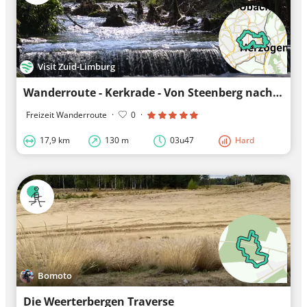
Visit Zuid-Limburg
Wanderroute - Kerkrade - Von Steenberg nach Steenberg
Freizeit Wanderroute
·
0
·
17,9 km
130 m
03u47
Hard
Bomoto
Die Weerterbergen Traverse