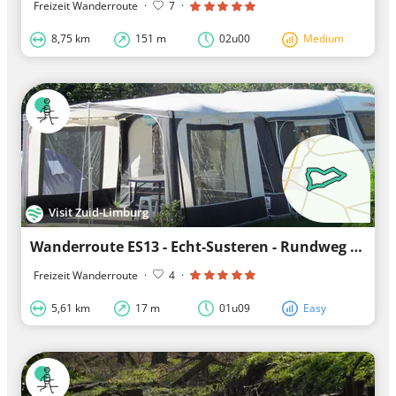
Freizeit Wanderroute
·
7
·
8,75 km
151 m
02u00
Medium
Visit Zuid-Limburg
Wanderroute ES13 - Echt-Susteren - Rundweg Naturschutzgebiet Marissen
Freizeit Wanderroute
·
4
·
5,61 km
17 m
01u09
Easy