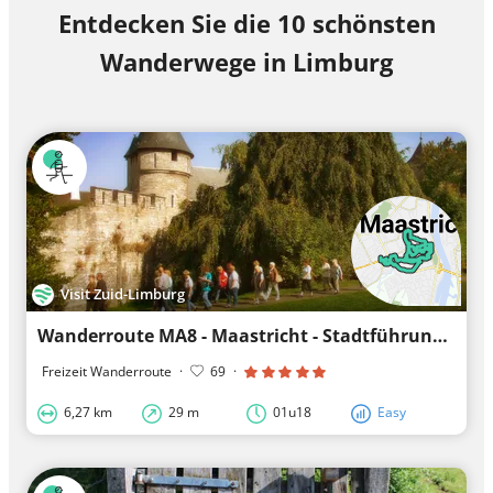
Entdecken Sie die 10 schönsten
Wanderwege in Limburg
Visit Zuid-Limburg
Wanderroute MA8 - Maastricht - Stadtführung Maastricht
Freizeit Wanderroute
·
69
·
6,27 km
29 m
01u18
Easy