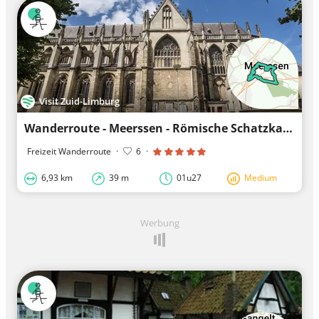
Visit Zuid-Limburg
Wanderroute - Meerssen - Römische Schatzkammer von Meerssen
Freizeit Wanderroute
·
6
·
6,93 km
39 m
01u27
Medium
Werbung