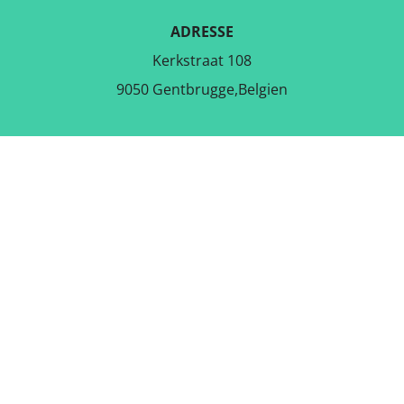
ADRESSE
Kerkstraat 108
9050 Gentbrugge,Belgien
LADE DIE KOSTENLOSE APP
RUNTER