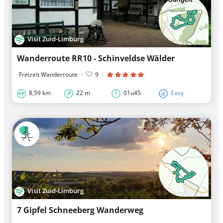
Visit Zuid-Limburg
Wanderroute RR10 - Schinveldse Wälder
Freizeit Wanderroute
·
9
·
8,59 km
22 m
01u45
Easy
Visit Zuid-Limburg
7 Gipfel Schneeberg Wanderweg