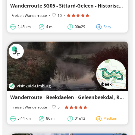
Wanderroute SG05 - Sittard-Geleen - Historischer Stadtgang Sittard
Freizeit Wanderroute
·
10
·
2,45 km
4 m
00u29
Easy
Visit Zuid-Limburg
Wanderroute - Beekdaelen - Geleenbeekdal, Runde Stammenderbos
Freizeit Wanderroute
·
5
·
5,44 km
86 m
01u13
Medium