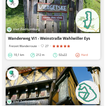
Visit Zuid-Limburg
Wanderweg Vi1 - Weinstraße Wahlwiller Eys
Freizeit Wanderroute
·
27
·
10,1 km
212 m
02u22
Hard
Visit Zuid-Limburg