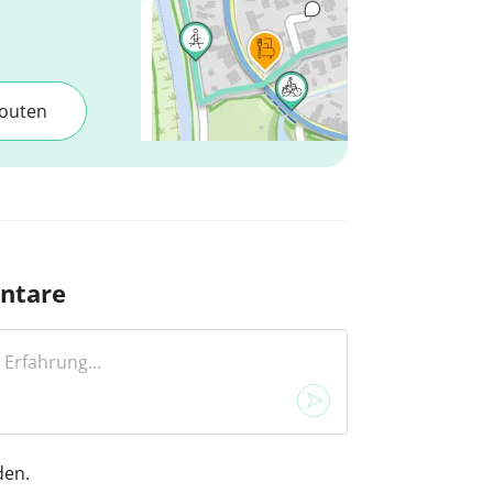
outen
ntare
den.