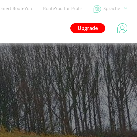
ioniert RouteYou
RouteYou für Profis
Sprache
Upgrade