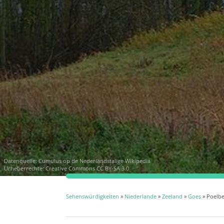
Datenquelle:
Cumulus op de Nederlandstalige Wikipedia
Urheberrechte:
Creative Commons CC BY-SA 3.0
Sehenswürdigkeiten
»
Niederlande
»
Zeeland
»
Goes
» Poelb