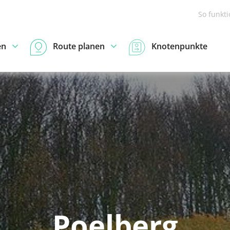
So funkt
en
Route planen
Knotenpunkte
Poelberg