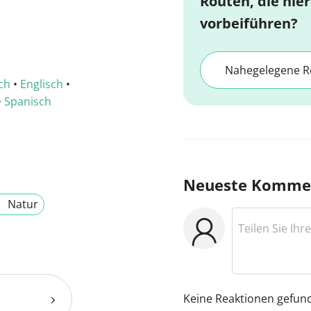
Routen, die hier
vorbeiführen?
Nahegelegene R
ch
•
Englisch
•
•
Spanisch
Neueste Komme
Natur
Keine Reaktionen gefun