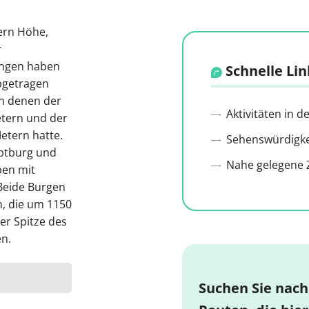
tern Höhe,
r
ungen haben
Schnelle Lin
bgetragen
n denen der
Aktivitäten in 
etern und der
etern hatte.
Sehenswürdigkei
uptburg und
Nahe gelegene Z
ben mit
Beide Burgen
, die um 1150
er Spitze des
n.
Suchen Sie nach