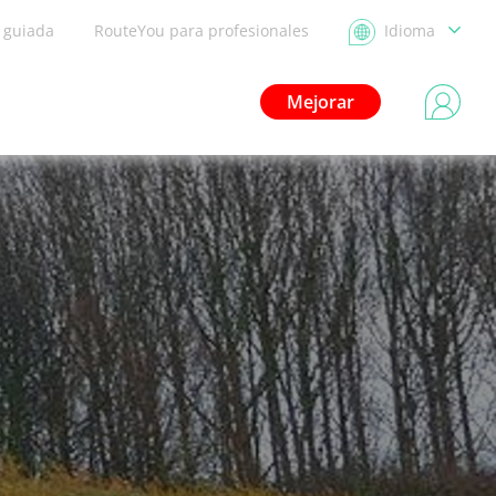
a guiada
RouteYou para profesionales
Idioma
Mejorar