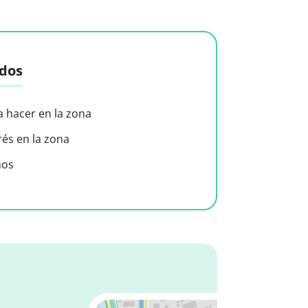
idos
a hacer en la zona
rés en la zona
nos