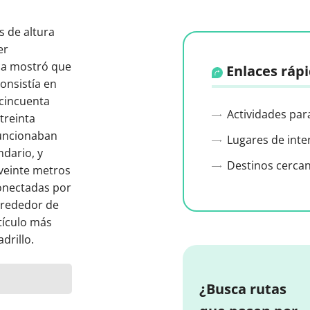
s de altura
er
ica mostró que
Enlaces ráp
consistía en
 cincuenta
Actividades par
treinta
uncionaban
Lugares de inte
ndario, y
Destinos cerca
veinte metros
onectadas por
lrededor de
tículo más
drillo.
¿Busca rutas