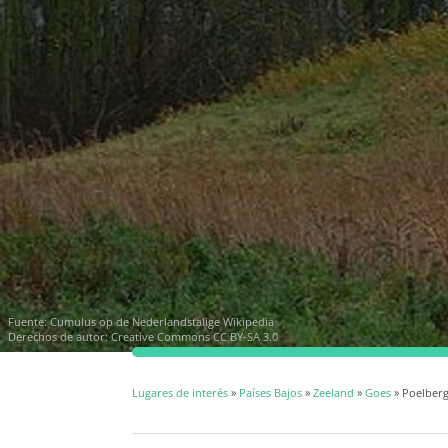
Fuente:
Cumulus op de Nederlandstalige Wikipedia
Derechos de autor:
Creative Commons CC BY-SA 3.0
Lugares de interés
»
Países Bajos
»
Zeeland
»
Goes
» Poelber