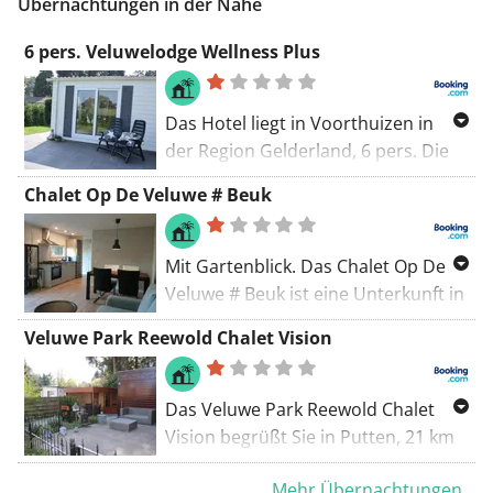
Übernachtungen in der Nähe
und steigst in Richtung
Hoog-
Buurlo
. Über separate schmale
6 pers. Veluwelodge Wellness Plus
asphaltierte Radwege und
Durchgangsstraßen fährst du in
Das Hotel liegt in Voorthuizen in
Richtung Beekbergen über leicht
der Region Gelderland, 6 pers. Die
hügeliges Gelände. Danach folgst du
Veluwelodge Wellness Plus verfügt
kilometerlang dem asphaltierten
Chalet Op De Veluwe # Beuk
über eine Terrasse. Die Unterkunft
Fahrweg entlang des östlichen Ufers
befindet sich 26 km von Apeldoorn
des Apeldoornsch Kanals.
entfernt und bietet kostenfreie
Mit Gartenblick. Das Chalet Op De
Bei Laag-Soeren verlässt du den
Privatparkplätze.
Veluwe # Beuk ist eine Unterkunft in
Kanal, um zur Hügellandschaft der
Putten, 24 km von Paleis 't Loo und
Veluwezoom zu fahren, mit dem
Veluwe Park Reewold Chalet Vision
28 km von Fluor entfernt. Die
Anstieg zur
Schaapsallee
. Danach
Unterkunft liegt 23 km von Apenheul
verlässt du kurz die Veluwezoom,
entfernt und bietet einen Garten
Das Veluwe Park Reewold Chalet
um einige Kilometer durch die Auen
und kostenfreie Privatparkplätze.
Vision begrüßt Sie in Putten, 21 km
der IJssel und entlang der IJssel zu
von Apenheul, 22 km von Paleis 't
fahren. Danach tauchst du wieder in
Mehr Übernachtungen...
Loo und 31 km von Fluor entfernt.