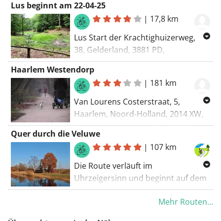
Lus beginnt am 22-04-25
|
17,8 km
Lus Start der Krachtighuizerweg,
38, Gelderland, 3881 PD,
Niederlande Routenführung:
Haarlem Westendorp
Rennrad - die schönste
|
181 km
Van Lourens Costerstraat, 5,
Haarlem, Noord-Holland, 2014 XW,
Nederland Naar Kipsdijk, 1,
Quer durch die Veluwe
Gelderland, 7054 BR, Nederland
|
107 km
Routering: Racefiets - mooiste
(vermijd veerboot)
Die Route verläuft im
Uhrzeigersinn und beginnt auf dem
Parkplatz nahe Landal Rabbit Hill.
Mehr Routen...
Zuerst fährst du größtenteils über
separate Radwege zum Weiler Assel