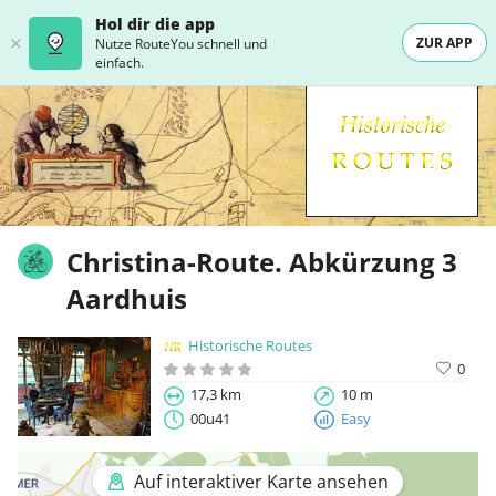
Hol dir die app
ZUR APP
Nutze RouteYou schnell und
einfach.
Christina-Route. Abkürzung 3
Aardhuis
Historische Routes
0
17,3 km
10 m
00u41
Easy
Auf interaktiver Karte ansehen