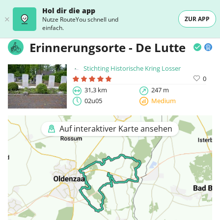
Hol dir die app
ZUR APP
Nutze RouteYou schnell und
einfach.
Erinnerungsorte - De Lutte
Stichting Historische Kring Losser
0
31,3 km
247 m
02u05
Medium
Auf interaktiver Karte ansehen