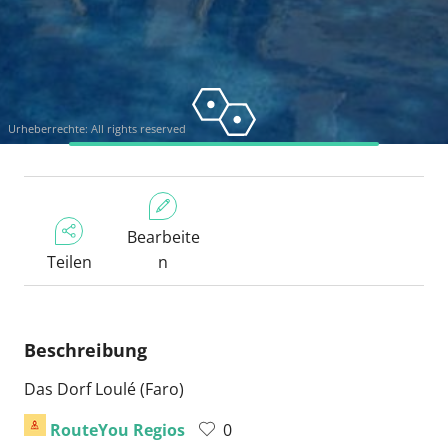
Urheberrechte: All rights reserved
Bearbeite
Teilen
n
Beschreibung
Das Dorf Loulé (Faro)
RouteYou Regios
0