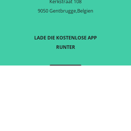
Kerkstraat 108
9050 Gentbrugge,Belgien
LADE DIE KOSTENLOSE APP
RUNTER
FOLGE UNS