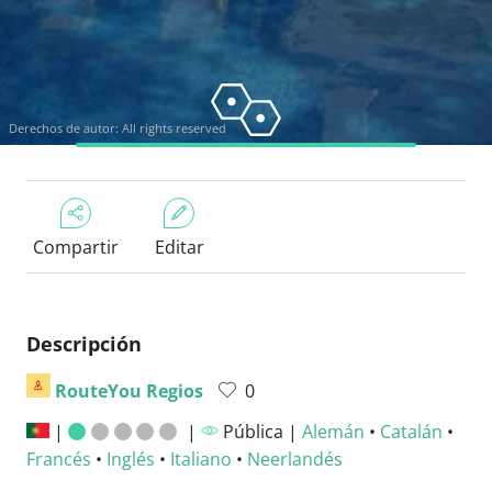
Derechos de autor: All rights reserved
Compartir
Editar
Descripción
RouteYou Regios
0
|
|
Pública |
Alemán
•
Catalán
•
Francés
•
Inglés
•
Italiano
•
Neerlandés