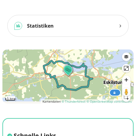
Statistiken
5 km
Kartendaten
© Thunderforest
© OpenStreetMap contributors
Schnelle Links