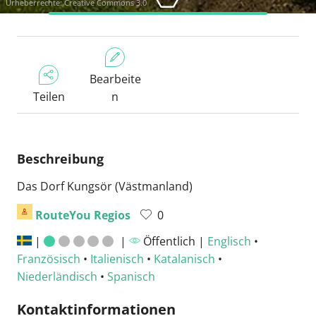
Urheberrechte: Creative Commons 3.0
Bearbeite
Teilen
n
Beschreibung
Das Dorf Kungsör (Västmanland)
RouteYou Regios
0
|
|
Öffentlich |
Englisch
•
Französisch
•
Italienisch
•
Katalanisch
•
Niederländisch
•
Spanisch
Kontaktinformationen