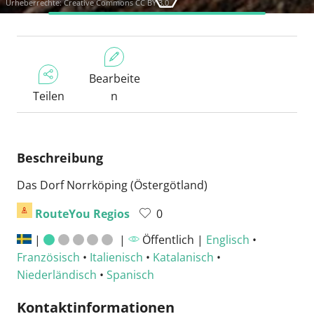
Urheberrechte:
Creative Commons CC BY 3.0
Bearbeite
Teilen
n
Beschreibung
Das Dorf Norrköping (Östergötland)
RouteYou Regios
0
|
|
Öffentlich |
Englisch
•
Französisch
•
Italienisch
•
Katalanisch
•
Niederländisch
•
Spanisch
Kontaktinformationen