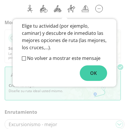
Modo
Elige tu actividad (por ejemplo,
caminar) y descubre de inmediato las
mejores opciones de ruta (las mejores,
los cruces,...).
Sorpréndame
Le proponemos la mejor ruta según sus preferencias, que
podrá ajustar completamente después.
No volver a mostrar este mensaje
OK
Crear la suya
Diseñe su ruta ideal usted mismo.
Enrutamiento