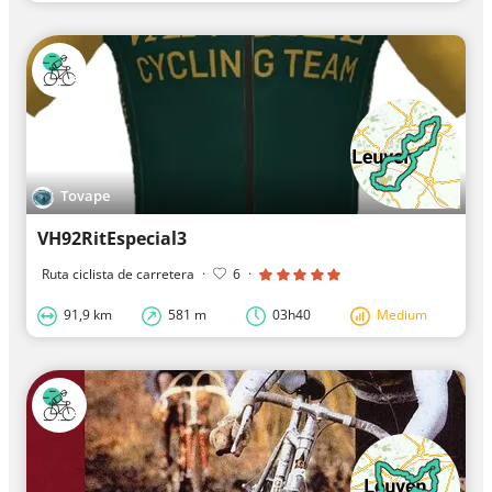
Tovape
VH92RitEspecial3
Ruta ciclista de carretera
·
6
·
91,9 km
581 m
03h40
Medium