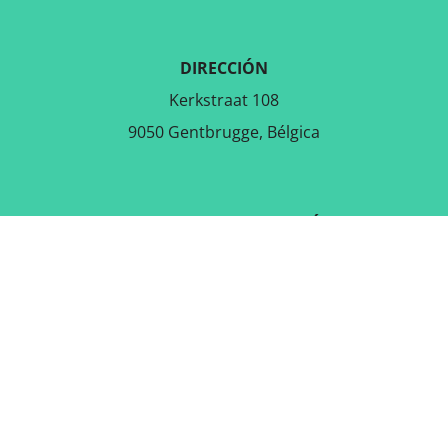
DIRECCIÓN
Kerkstraat 108
9050 Gentbrugge, Bélgica
DESCARGAR LA APLICACIÓN
GRATUITA