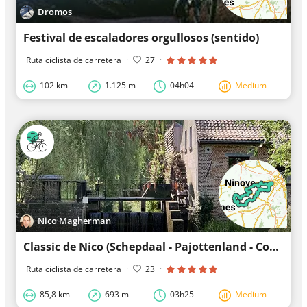
Dromos
Festival de escaladores orgullosos (sentido)
Ruta ciclista de carretera
·
27
·
102 km
1.125 m
04h04
Medium
Nico Magherman
Classic de Nico (Schepdaal - Pajottenland - Congoberg)
Ruta ciclista de carretera
·
23
·
85,8 km
693 m
03h25
Medium