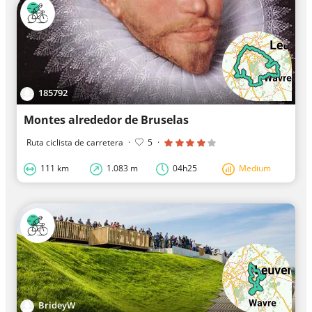
185792
Montes alrededor de Bruselas
Ruta ciclista de carretera
·
5
·
111 km
1.083 m
04h25
Medium
BrideyW