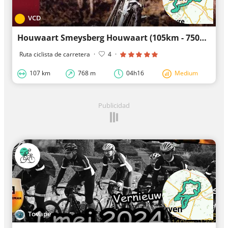
VCD
Houwaart Smeysberg Houwaart (105km - 750hm)
Ruta ciclista de carretera
·
4
·
107 km
768 m
04h16
Medium
Publicidad
Tovape