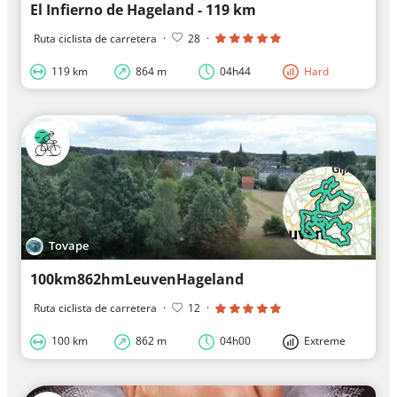
El Infierno de Hageland - 119 km
Ruta ciclista de carretera
·
28
·
119 km
864 m
04h44
Hard
Tovape
100km862hmLeuvenHageland
Ruta ciclista de carretera
·
12
·
100 km
862 m
04h00
Extreme