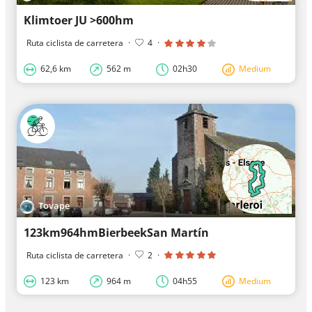
Klimtoer JU >600hm
Ruta ciclista de carretera
·
4
·
62,6 km
562 m
02h30
Medium
Tovape
123km964hmBierbeekSan Martín
Ruta ciclista de carretera
·
2
·
123 km
964 m
04h55
Medium