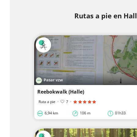
Rutas a pie en Hal
Pasar vzw
Reebokwalk (Halle)
Ruta a pie
·
7
·
6,94 km
106 m
01h33