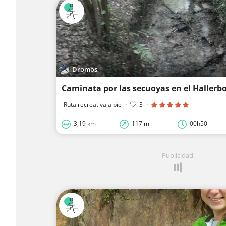
Dromos
Caminata por las secuoyas en el Hallerb
Ruta recreativa a pie
·
3
·
3,19 km
117 m
00h50
Publicidad