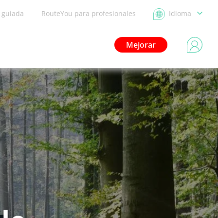
a guiada
RouteYou para profesionales
Idioma
Mejorar