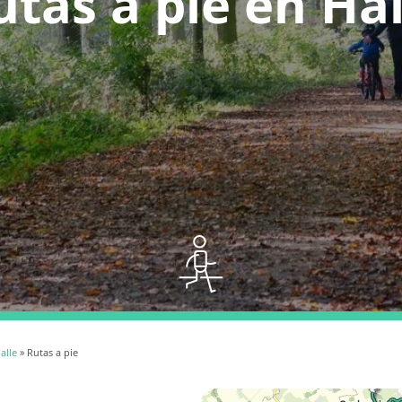
utas a pie en Hal
alle
» Rutas a pie