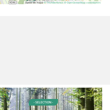
Datos de mapa
© Thunderforest
© OpenStreetMap contributors
- SELECTION -