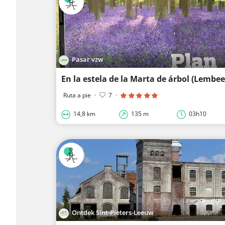
Pasar vzw
En la estela de la Marta de árbol (Lembee
Ruta a pie
·
7
·
14,8 km
135 m
03h10
Ontdek Sint-Pieters-Leeuw