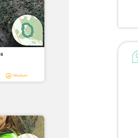
os
Medium