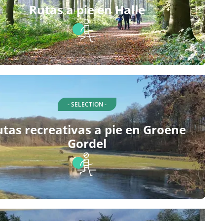
Rutas a pie en Halle
- SELECTION -
tas recreativas a pie en Groene
Gordel