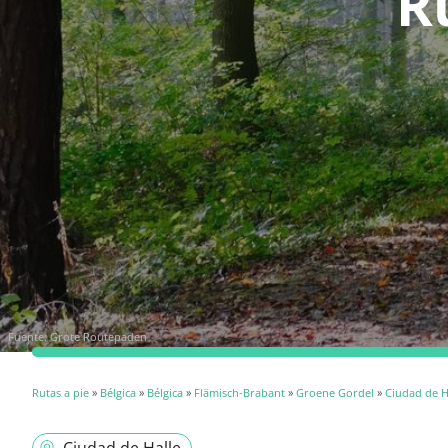
R
Fuente:
Grote Routepaden
Rutas a pie
»
Bélgica
»
Bélgica
»
Flämisch-Brabant
»
Groene Gordel
»
Ciudad de H