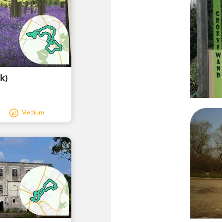
k)
Medium