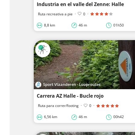
Industria en el valle del Zenne: Halle
Ruta recreativa a pie
·
0
·
8,8 km
46 m
01h50
Sport Vlaanderen - Looproutes
Carrera AZ Halle - Bucle rojo
Ruta para correr/footing
·
0
·
6,56 km
46 m
00h42