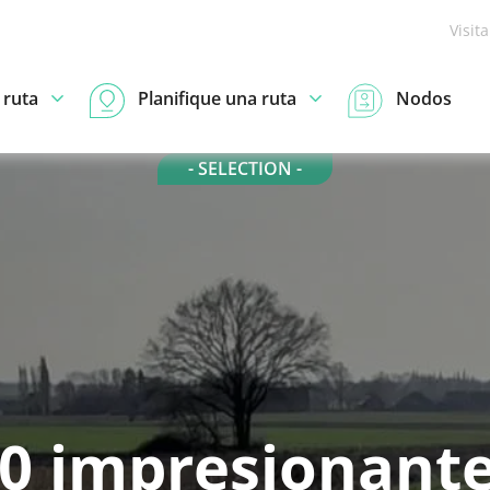
Visit
 ruta
Planifique una ruta
Nodos
- SELECTION -
0 impresionant