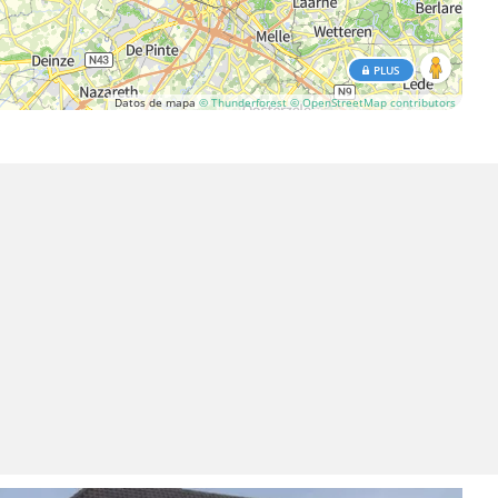
PLUS
Datos de mapa
© Thunderforest
© OpenStreetMap contributors