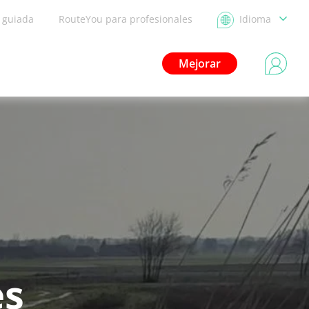
a guiada
RouteYou para profesionales
Idioma
Mejorar
es