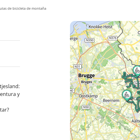
utas de bicicleta de montaña
jesland:
ventura y
tar?