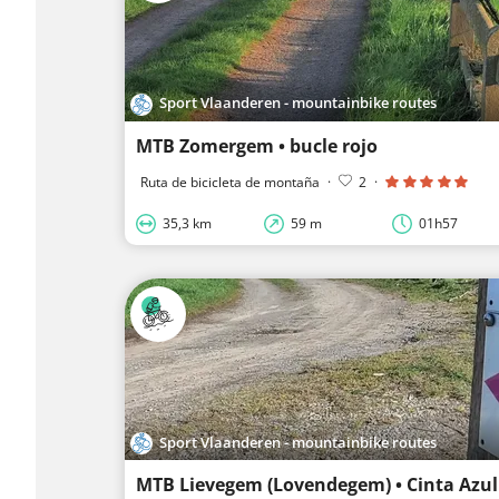
Sport Vlaanderen - mountainbike routes
MTB Zomergem • bucle rojo
Ruta de bicicleta de montaña
·
2
·
35,3 km
59 m
01h57
Sport Vlaanderen - mountainbike routes
MTB Lievegem (Lovendegem) • Cinta Azul