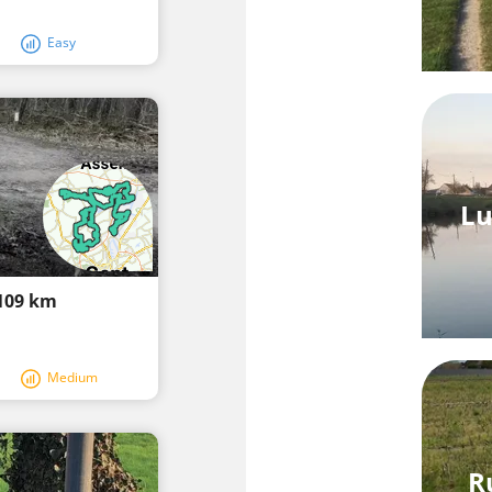
Easy
Lu
 109 km
Medium
R