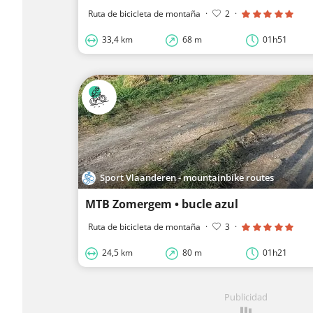
Ruta de bicicleta de montaña
·
2
·
33,4 km
68 m
01h51
Sport Vlaanderen - mountainbike routes
MTB Zomergem • bucle azul
Ruta de bicicleta de montaña
·
3
·
24,5 km
80 m
01h21
Publicidad