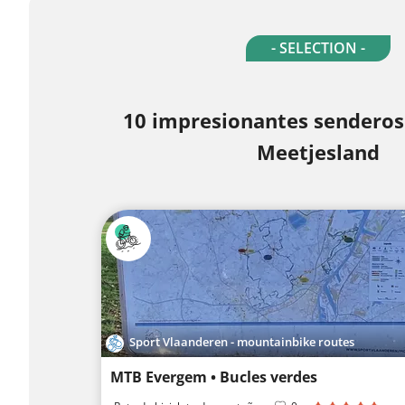
- SELECTION -
10 impresionantes senderos
Meetjesland
Sport Vlaanderen - mountainbike routes
MTB Evergem • Bucles verdes