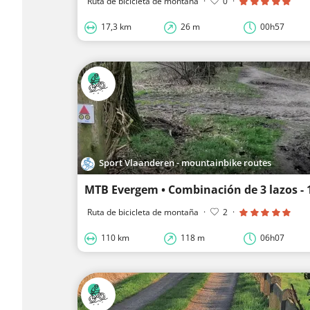
Ruta de bicicleta de montaña
·
0
·
17,3 km
26 m
00h57
Sport Vlaanderen - mountainbike routes
MTB Evergem • Combinación de 3 lazos -
Ruta de bicicleta de montaña
·
2
·
110 km
118 m
06h07