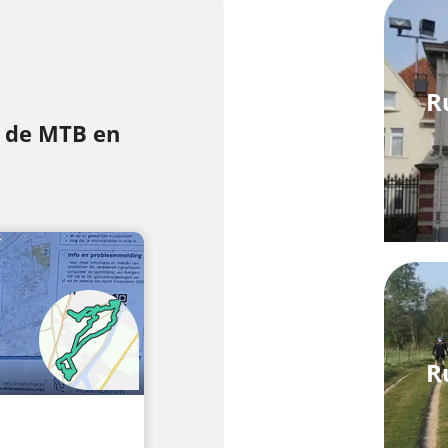
R
 de MTB en
R