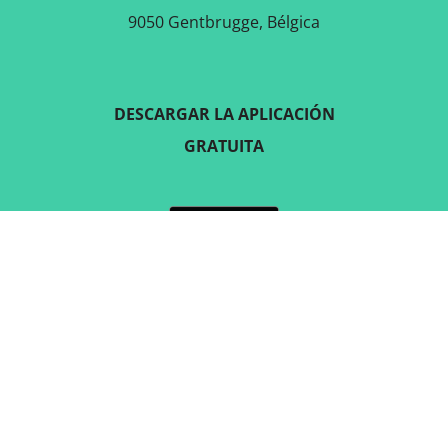
9050 Gentbrugge, Bélgica
DESCARGAR LA APLICACIÓN
GRATUITA
SÍGUENOS