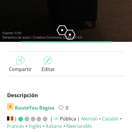
Fuente:
FrDr
Derechos de autor:
Creative Commons CC BY-SA 4.0
Compartir
Editar
Descripción
RouteYou Regios
0
|
|
Pública |
Alemán
•
Catalán
•
Francés
•
Inglés
•
Italiano
•
Neerlandés