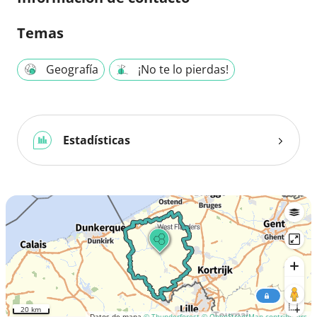
Temas
Geografía
¡No te lo pierdas!
Estadísticas
20 km
Datos de mapa
© Thunderforest
© OpenStreetMap contributors