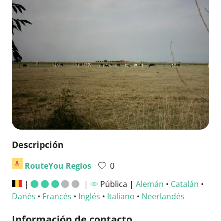
Descripción
RouteYou Regios
0
|
|
Pública |
Alemán
•
Catalán
•
Danés
•
Francés
•
Inglés
•
Italiano
•
Neerlandés
Información de contacto