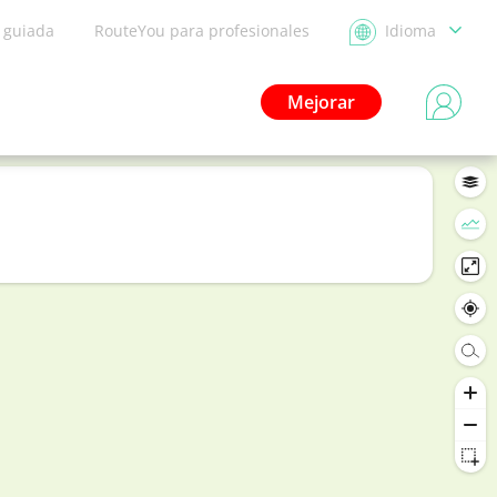
a guiada
RouteYou para profesionales
Idioma
Mejorar