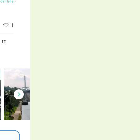
de Halle
»
1
1 m
d