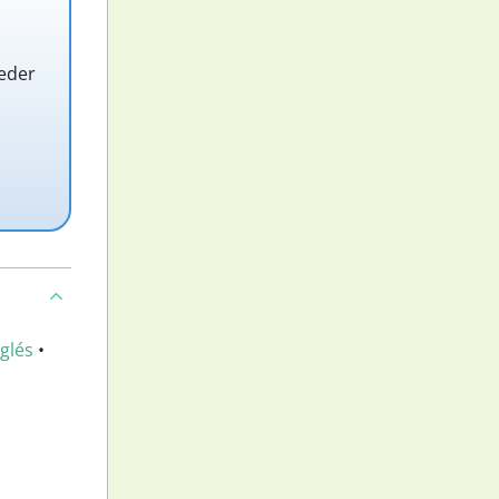
ceder
nglés
•