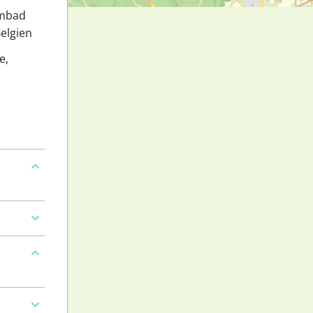
embad
Belgien
e,