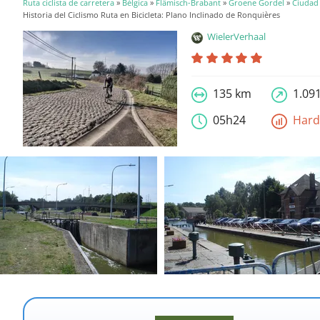
Ruta ciclista de carretera
»
Bélgica
»
Flämisch-Brabant
»
Groene Gordel
»
Ciudad 
Historia del Ciclismo Ruta en Bicicleta: Plano Inclinado de Ronquières
WielerVerhaal
135 km
1.09
05h24
Har