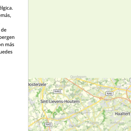
lgica.
emás,
,
 de
sbergen
con más
puedes