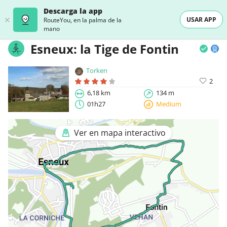
Descarga la app
USAR APP
RouteYou, en la palma de la
mano
Esneux: la Tige de Fontin
Torken
2
6,18 km
134 m
01h27
Medium
Ver en mapa interactivo