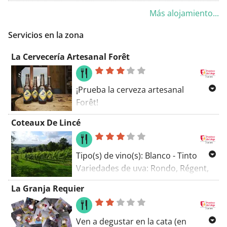
O Rama. El Court séjour, loisirs,
Más alojamiento...
professionnel ofrece alojamiento
con jardín, aparcamiento privado
Servicios en la zona
gratuito y terraza. El
establecimiento dispone de
La Cervecería Artesanal Forêt
habitaciones familiares.
¡Prueba la cerveza artesanal
Forêt!
Coteaux De Lincé
-Cerveza
Periodo y horario de apertura
Tipo(s) de vino(s): Blanco - Tinto
Venta en el lugar de martes a
Variedades de uva: Rondo, Régent,
sábado (de 10h a 17h).
Solaris, Johannite
La Granja Requier
Visitas y degustaciones: con reserva.
Cultivo biológico
Una aventura en el pueblo ... Este
viñedo es el resultado de la
Ven a degustar en la cata (en