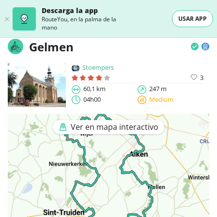
Descarga la app
USAR APP
RouteYou, en la palma de la
mano
Gelmen
Stoempers
3
60,1 km
247 m
04h00
Medium
Ver en mapa interactivo