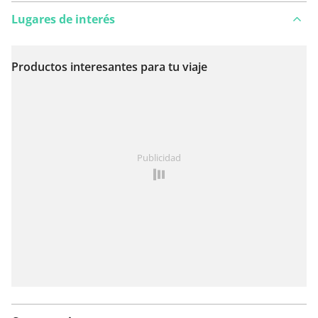
Lugares de interés
Productos interesantes para tu viaje
Ver en el mapa
¿Has notado algo en esta ruta?
Añadir un problema
Publicidad