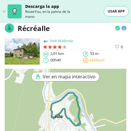
Descarga la app
USAR APP
RouteYou, en la palma de la
mano
Récréalle
Visit Wallonia
0
2,91 km
53 m
00h40
Medium
Ver en mapa interactivo