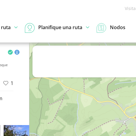
Visit
 ruta
Planifique una ruta
Nodos
osque
1
m
d