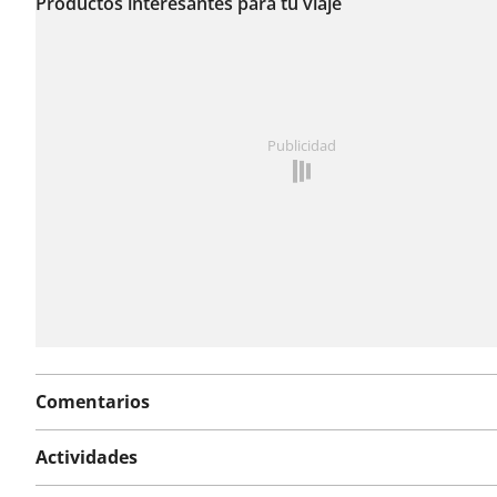
reportado incidencias
Productos interesantes para tu viaje
en esta ruta.
¿Has notado algo en esta ruta?
Añadir un problema
Publicidad
Comentarios
Actividades