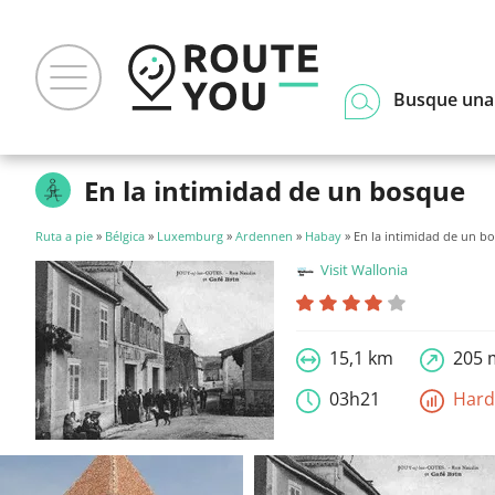
Busque una
En la intimidad de un bosque
Ruta a pie
»
Bélgica
»
Luxemburg
»
Ardennen
»
Habay
» En la intimidad de un b
Visit Wallonia
15,1 km
205 
03h21
Har