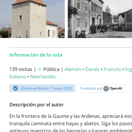
Información de la ruta
139 visitas |
Pública |
Alemán
•
Danés
•
Francés
•
Ing
Italiano
•
Neerlandés
Último verificado: 7 mayo 2025
Traducido por
OpenAI
Descripción por el autor
En la frontera de la Gaume y las Ardenas, apreciará est
tranquila caminata entre hayas y abetos. Siga los pasos
antiguos maestros de las herrerías y lugares emblemát