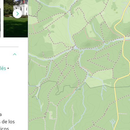
lés
•
a
 de los
icos