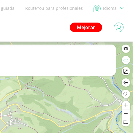
a guiada
RouteYou para profesionales
Idioma
Mejorar