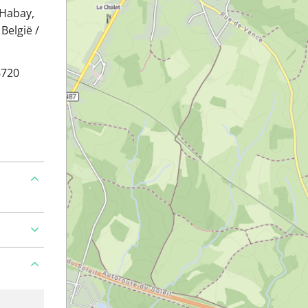
 Habay,
België /
6720