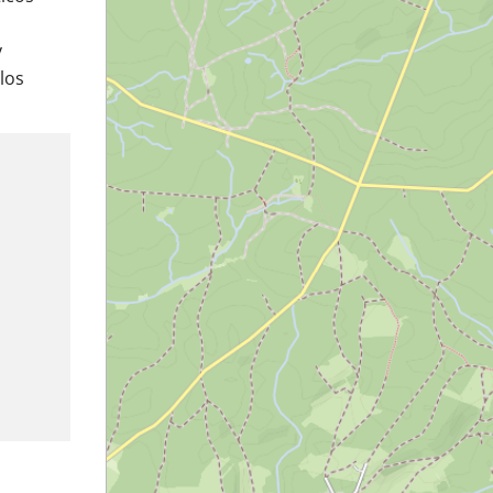
y
 los