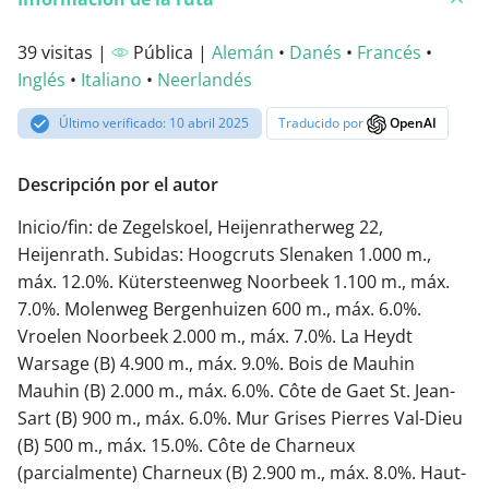
39 visitas |
Pública |
Alemán
•
Danés
•
Francés
•
Inglés
•
Italiano
•
Neerlandés
Último verificado: 10 abril 2025
Traducido por
OpenAI
Descripción por el autor
Inicio/fin: de Zegelskoel, Heijenratherweg 22,
Heijenrath. Subidas: Hoogcruts Slenaken 1.000 m.,
máx. 12.0%. Kütersteenweg Noorbeek 1.100 m., máx.
7.0%. Molenweg Bergenhuizen 600 m., máx. 6.0%.
Vroelen Noorbeek 2.000 m., máx. 7.0%. La Heydt
Warsage (B) 4.900 m., máx. 9.0%. Bois de Mauhin
Mauhin (B) 2.000 m., máx. 6.0%. Côte de Gaet St. Jean-
Sart (B) 900 m., máx. 6.0%. Mur Grises Pierres Val-Dieu
(B) 500 m., máx. 15.0%. Côte de Charneux
(parcialmente) Charneux (B) 2.900 m., máx. 8.0%. Haut-