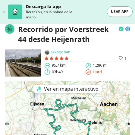
Descarga la app
USAR APP
RouteYou, en la palma de la
mano
Recorrido por Voerstreek
44 desde Heijenrath
BikerJohan
1
95,7 km
1.286 m
03h49
Hard
Ver en mapa interactivo