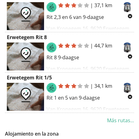
|
37,1 km
Rit 2,3 en 6 van 9-daagse
Van Kronegem 16, 9620 Erwetegem,
België
Erwetegem Rit 8
Naar Kronegem 16, 9620
|
44,7 km
Erwetegem, België
Rit 8 9-daagse
Routering Racefiets - kortste
Van Kronegem 16, 9620 Erwetegem,
(vermijd beklimmingen)
België
Erwetegem Rit 1/5
Naar Kronegem 16, 9620
|
34,1 km
Erwetegem, België
Rit 1 en 5 van 9-daagse
Routering Racefiets - kortste
Van Kronegem 16, 9620 Erwetegem,
(vermijd beklimmingen)
België
Más rutas...
Naar Kronegem 16, 9620
Erwetegem, België
Alojamiento en la zona