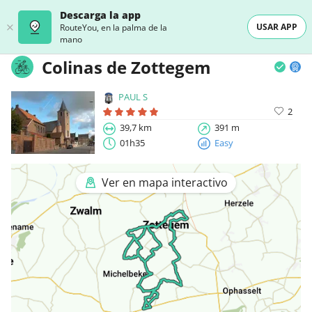
Descarga la app
USAR APP
RouteYou, en la palma de la
mano
Colinas de Zottegem
PAUL S
2
39,7 km
391 m
01h35
Easy
Ver en mapa interactivo