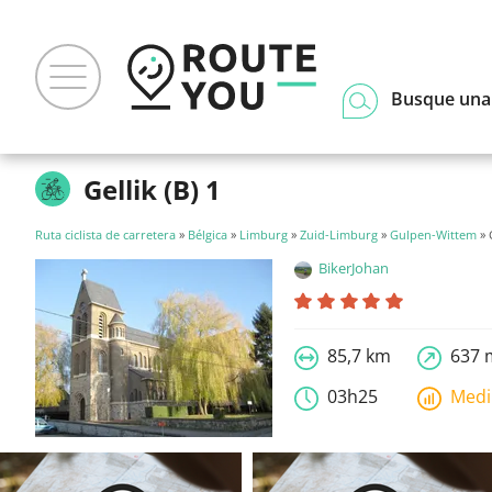
Busque una
Gellik (B) 1
Ruta ciclista de carretera
»
Bélgica
»
Limburg
»
Zuid-Limburg
»
Gulpen-Wittem
» G
BikerJohan
85,7 km
637 
03h25
Med