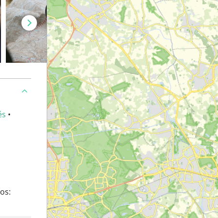
és
•
os: