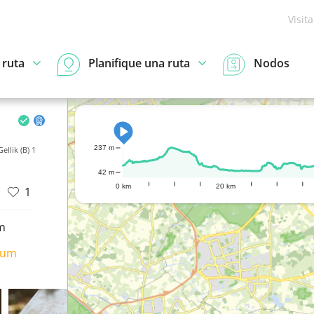
Visit
 ruta
Planifique una ruta
Nodos
237 m
ellik (B) 1
42 m
0 km
20 km
1
m
ium