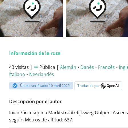
Información de la ruta
43 visitas |
Pública |
Alemán
•
Danés
•
Francés
•
Ingl
Italiano
•
Neerlandés
Último verificado: 10 abril 2025
Traducido por
OpenAI
Descripción por el autor
Inicio/fin: esquina Marktstraat/Rijksweg Gulpen. Ascens
seguir. Metros de altitud: 637.