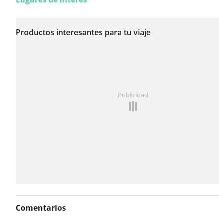
Todavía no se han
reportado incidencias
Productos interesantes para tu viaje
en esta ruta.
¿Has notado algo en esta ruta?
Añadir un problema
Publicidad
Comentarios