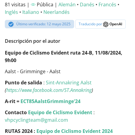
81 visitas |
Pública |
Alemán
•
Danés
•
Francés
•
Inglés
•
Italiano
•
Neerlandés
Último verificado: 12 mayo 2025
Traducido por
OpenAI
Descripción por el autor
Equipo de Ciclismo Evident ruta 24-B, 11/08/2024,
9h00
Aalst - Grimminge - Aalst
Punto de salida
:
Sint-Annakring Aalst
(
https://www.facebook.com/ST.Annakring
)
A-rit =
ECT85AalstGrimminge'24
Contacto
Equipo de Ciclismo Evident
:
vhpcyclingteam@gmail.com
RUTAS 2024 :
Equipo de Ciclismo Evident 2024