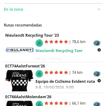
En la zona
Rutas recomendadas
Nieulandt Recycling Tour '23
|
78,6 km
Nieulandt Recycling Toer
79 km - 620 hm
ECT74AalstForeest'26
Corsa Campagnolo
:
|
74 km
https://corsacampagnolo.be/
Equipo de Ciclismo Evident ruta
Ruta en sentido horario
8-B, 19/04/2026, 9:00
2019 :
Nieulandt Recycling Toer 2019
Aalst - Foreest - Aalst
ECT66AalstMolendam'26
2022 :
Nieulandt Recycling Toer 2022
|
66,1 km
A-Ruta :
ECT87AalstForeest'26