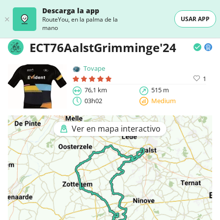
Descarga la app
USAR APP
RouteYou, en la palma de la
mano
ECT76AalstGrimminge'24
Tovape
1
76,1 km
515 m
03h02
Medium
Ver en mapa interactivo