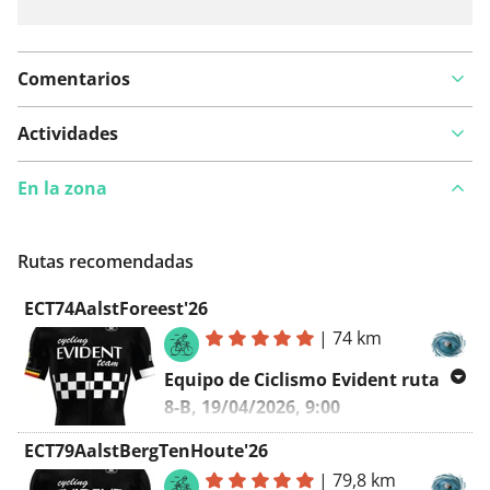
Comentarios
Actividades
En la zona
Rutas recomendadas
ECT74AalstForeest'26
|
74 km
Equipo de Ciclismo Evident ruta
8-B, 19/04/2026, 9:00
Aalst - Foreest - Aalst
ECT79AalstBergTenHoute'26
|
79,8 km
A-Ruta :
ECT87AalstForeest'26