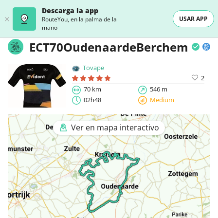
Descarga la app
USAR APP
RouteYou, en la palma de la
mano
ECT70OudenaardeBerchem'24
Tovape
2
70 km
546 m
02h48
Medium
Ver en mapa interactivo