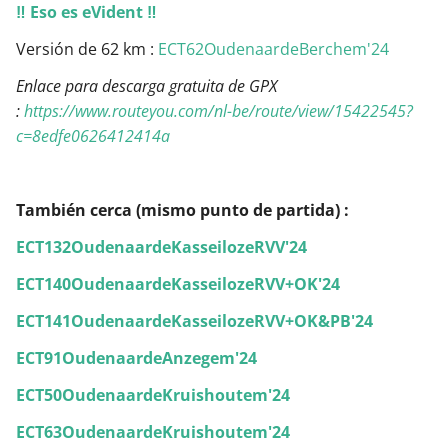
‼ Eso es eVident ‼
Versión de 62 km :
ECT62OudenaardeBerchem'24
Enlace para descarga gratuita de GPX
:
https://www.routeyou.com/nl-be/route/view/15422545?
c=8edfe0626412414a
También cerca (mismo punto de partida) :
ECT132OudenaardeKasseilozeRVV'24
ECT140OudenaardeKasseilozeRVV+OK'24
ECT141OudenaardeKasseilozeRVV+OK&PB'24
ECT91OudenaardeAnzegem'24
ECT50OudenaardeKruishoutem'24
ECT63OudenaardeKruishoutem'24