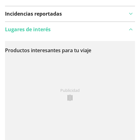
Incidencias reportadas
Lugares de interés
Productos interesantes para tu viaje
Ver en el mapa
¿Has notado algo en esta ruta?
Añadir un problema
Publicidad