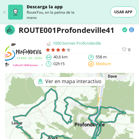
Descarga la app
USAR APP
RouteYou, en la palma de la
mano
ROUTE001Profondeville41
1000 bornes Profondeville
0
40,6 km
558 m
02h15
Medium
Ver en mapa interactivo