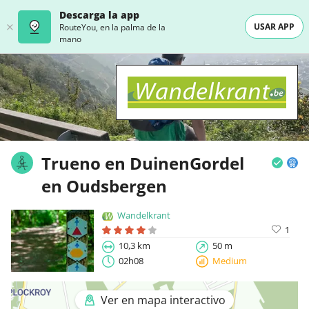
Descarga la app
USAR APP
RouteYou, en la palma de la
mano
Trueno en DuinenGordel
en Oudsbergen
Wandelkrant
1
10,3 km
50 m
02h08
Medium
Ver en mapa interactivo