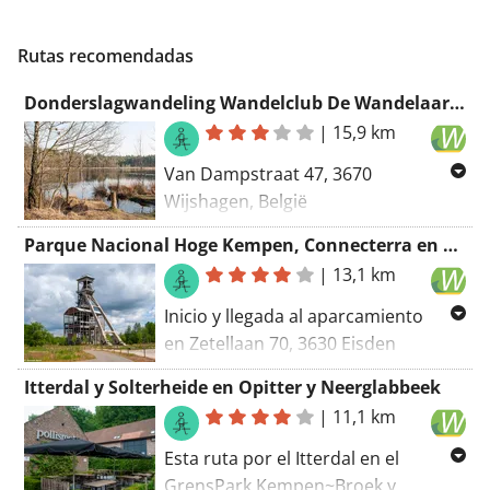
Rutas recomendadas
Donderslagwandeling Wandelclub De Wandelaar 2022
|
15,9 km
Van Dampstraat 47, 3670
Wijshagen, België
Naar Dampstraat 47, 3670
Parque Nacional Hoge Kempen, Connecterra en Eisden (Maasmechelen)
Wijshagen, België
|
13,1 km
Routering Wandel - kortste, Manueel
Inicio y llegada al aparcamiento
en Zetellaan 70, 3630 Eisden
(Maasmechelen). Caminata
Itterdal y Solterheide en Opitter y Neerglabbeek
realizada el 25 de mayo de 2020.
|
11,1 km
Debido a trabajos en el terreno, los
senderos de color rojo y amarillo
Esta ruta por el Itterdal en el
están temporalmente
GrensPark Kempen~Broek y