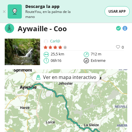
Descarga la app
USAR APP
RouteYou, en la palma de la
mano
Aywaille - Coo
Carl@
0
25,5 km
712 m
06h16
Extreme
Ver en mapa interactivo