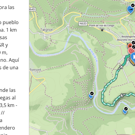
ora las
o pueblo
ha. 1 km
asas
GR y
0 m,
ano. Aquí
s de una
nde las
legas al
3,5 km -
 //
la
sendero