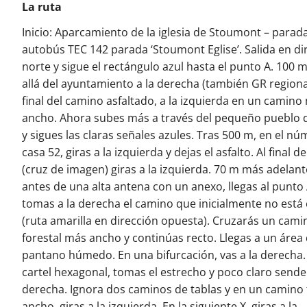
La ruta
Inicio: Aparcamiento de la iglesia de Stoumont – parad
autobús TEC 142 parada ‘Stoumont Eglise’. Salida en di
norte y sigue el rectángulo azul hasta el punto A. 100 
allá del ayuntamiento a la derecha (también GR regional
final del camino asfaltado, a la izquierda en un camino
ancho. Ahora subes más a través del pequeño pueblo 
y sigues las claras señales azules. Tras 500 m, en el n
casa 52, giras a la izquierda y dejas el asfalto. Al final 
(cruz de imagen) giras a la izquierda. 70 m más adelant
antes de una alta antena con un anexo, llegas al punto 
tomas a la derecha el camino que inicialmente no está 
(ruta amarilla en dirección opuesta). Cruzarás un cami
forestal más ancho y continúas recto. Llegas a un área
pantano húmedo. En una bifurcación, vas a la derecha.
cartel hexagonal, tomas el estrecho y poco claro sende
derecha. Ignora dos caminos de tablas y en un camino 
ancho, giras a la izquierda. En la siguiente X, giras a la