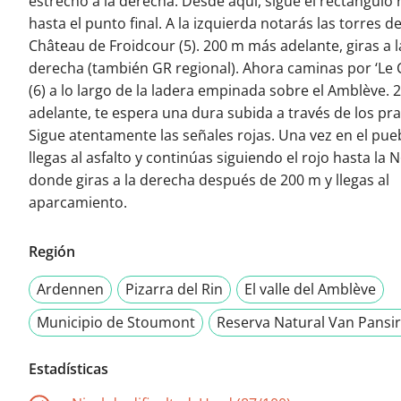
estrecho a la derecha. Desde aquí, sigue el rectángulo 
hasta el punto final. A la izquierda notarás las torres de
Château de Froidcour (5). 200 m más adelante, giras a l
derecha (también GR regional). Ahora caminas por ‘Le 
(6) a lo largo de la ladera empinada sobre el Amblève.
adelante, te espera una dura subida a través de los pr
Sigue atentamente las señales rojas. Una vez en el pue
llegas al asfalto y continúas siguiendo el rojo hasta la 
donde giras a la derecha después de 200 m y llegas al
aparcamiento.
Región
Ardennen
Pizarra del Rin
El valle del Amblève
Municipio de Stoumont
Reserva Natural Van Pansi
Estadísticas