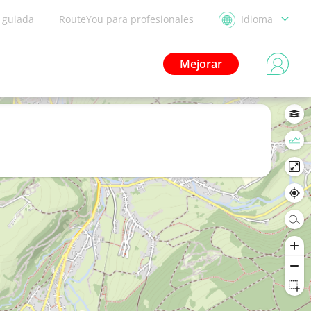
a guiada
RouteYou para profesionales
Idioma
Mejorar