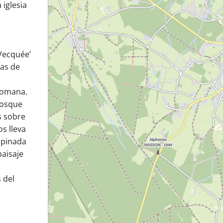
 iglesia
Vecquée’
as de
-romana.
bosque
s sobre
s lleva
mpinada
paisaje
 del