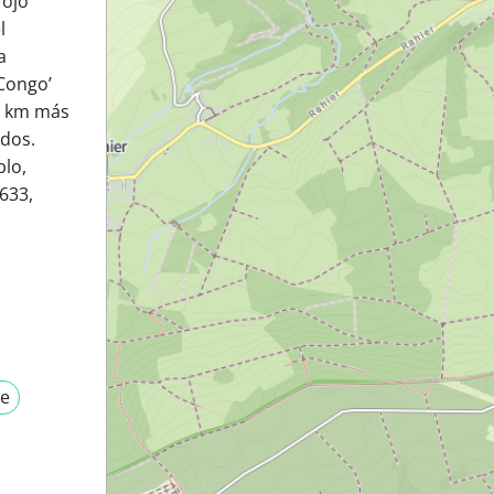
rojo
l
a
Congo’
 2 km más
ados.
blo,
N633,
re