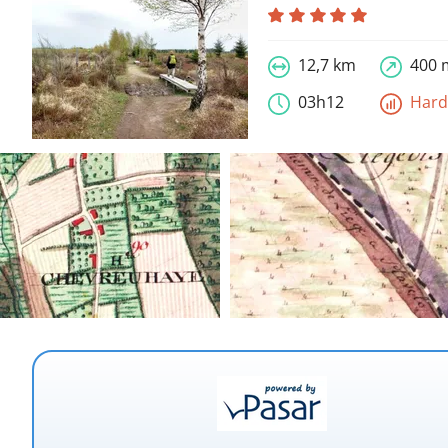
12,7 km
400 
03h12
Har