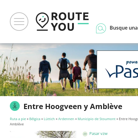
Busque una
Entre Hoogveen y Amblève
Ruta a pie
»
Bélgica
»
Lüttich
»
Ardennen
»
Municipio de Stoumont
» Entre Hoog
Amblève
Pasar vzw