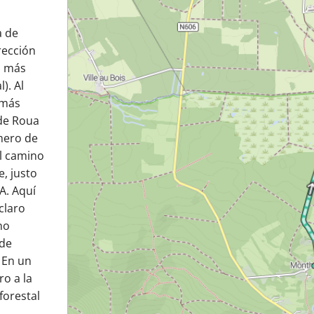
a de
rección
m más
). Al
 más
de Roua
úmero de
del camino
e, justo
A. Aquí
claro
no
 de
 En un
ro a la
forestal