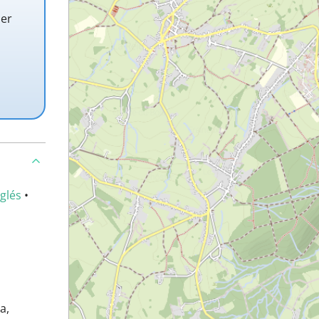
der
nglés
•
a,