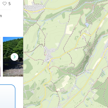
5
m
d