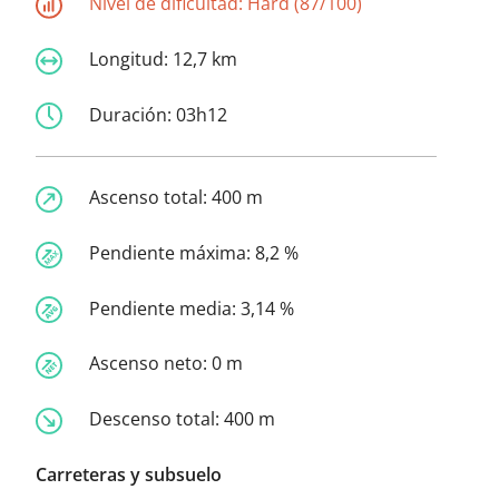
Nivel de dificultad:
Hard (87/100)
Longitud:
12,7 km
Duración:
03h12
Ascenso total:
400 m
Pendiente máxima:
8,2 %
Pendiente media:
3,14 %
Ascenso neto:
0 m
Descenso total:
400 m
Carreteras y subsuelo