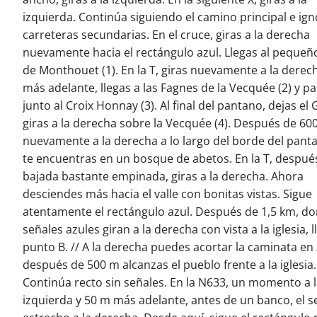
izquierda. Continúa siguiendo el camino principal e ign
carreteras secundarias. En el cruce, giras a la derecha
nuevamente hacia el rectángulo azul. Llegas al pequeñ
de Monthouet (1). En la T, giras nuevamente a la derec
más adelante, llegas a las Fagnes de la Vecquée (2) y p
junto al Croix Honnay (3). Al final del pantano, dejas el 
giras a la derecha sobre la Vecquée (4). Después de 60
nuevamente a la derecha a lo largo del borde del pant
te encuentras en un bosque de abetos. En la T, despué
bajada bastante empinada, giras a la derecha. Ahora
desciendes más hacia el valle con bonitas vistas. Sigue
atentamente el rectángulo azul. Después de 1,5 km, do
señales azules giran a la derecha con vista a la iglesia, l
punto B. // A la derecha puedes acortar la caminata en 
después de 500 m alcanzas el pueblo frente a la iglesia.
Continúa recto sin señales. En la N633, un momento a 
izquierda y 50 m más adelante, antes de un banco, el 