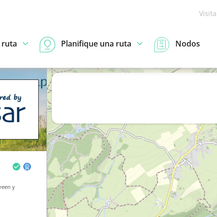
Visit
 ruta
Planifique una ruta
Nodos
veen y