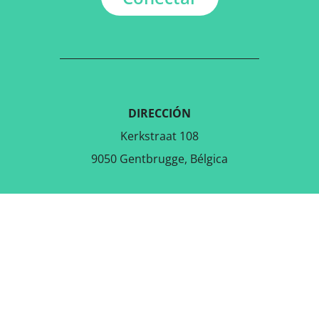
DIRECCIÓN
Kerkstraat 108
9050 Gentbrugge, Bélgica
DESCARGAR LA APLICACIÓN
GRATUITA