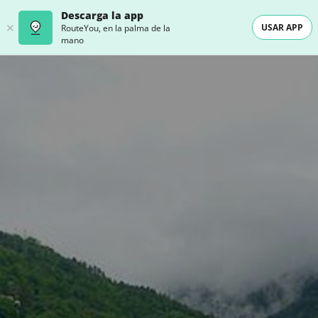
Descarga la app
USAR APP
RouteYou, en la palma de la
mano