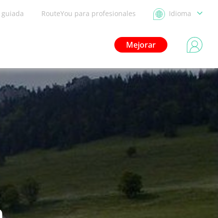
a guiada
RouteYou para profesionales
Idioma
Mejorar
n