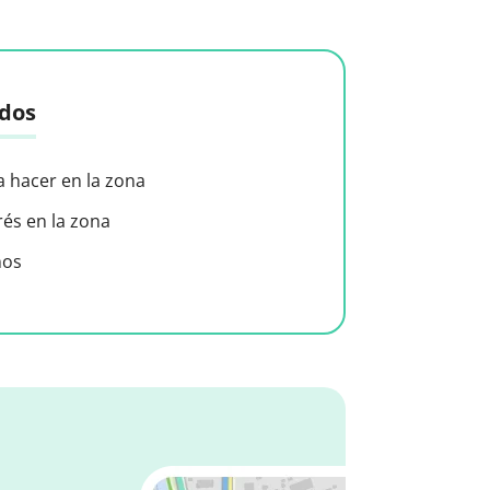
idos
a hacer en la zona
rés en la zona
nos