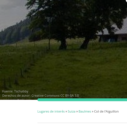
Fuente:
Tschubby
Derechos de autor:
Creative Commons CC BY-SA 3.0
Lugares de interés
»
Suiza
»
Baulmes
» Col de l'Aiguillon