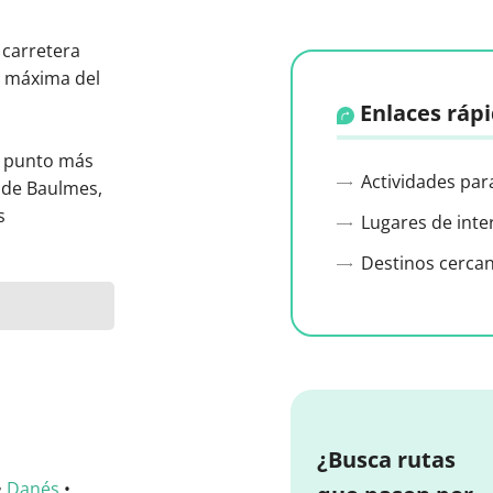
 carretera
e máxima del
Enlaces ráp
el punto más
Actividades par
s de Baulmes,
s
Lugares de inte
Destinos cerca
¿Busca rutas
•
Danés
•