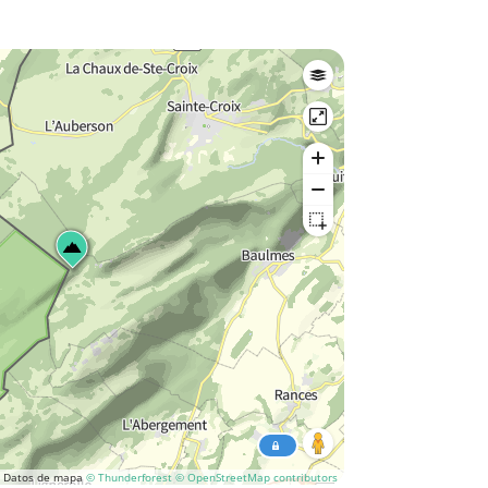
Datos de mapa
© Thunderforest
© OpenStreetMap contributors