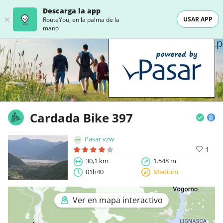
Descarga la app
USAR APP
RouteYou, en la palma de la
mano
Cardada Bike 397
Pasar vzw
1
30,1 km
1.548 m
01h40
Medium
Ver en mapa interactivo