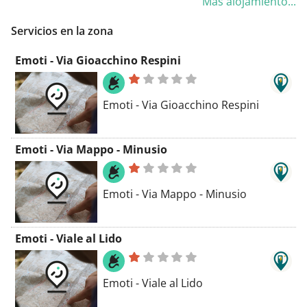
Más alojamiento...
habitación con balcón y vistas al
lago. También alberga un
Servicios en la zona
restaurante que sirve platos
tradicionales e internacionales.
Emoti - Via Gioacchino Respini
Emoti - Via Gioacchino Respini
Emoti - Via Mappo - Minusio
Emoti - Via Mappo - Minusio
Emoti - Viale al Lido
Emoti - Viale al Lido