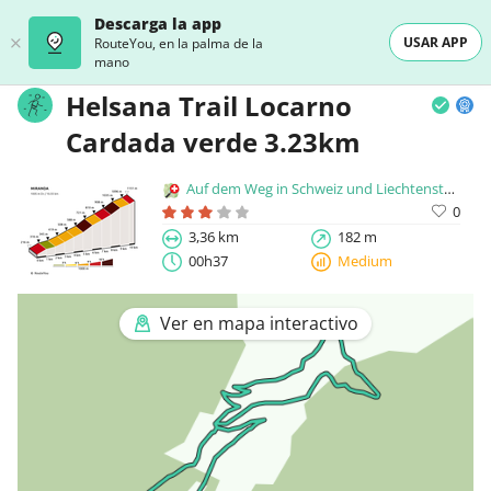
Descarga la app
USAR APP
RouteYou, en la palma de la
mano
Helsana Trail Locarno
Cardada verde 3.23km
Auf dem Weg in Schweiz und Liechtenstein
0
3,36 km
182 m
00h37
Medium
Ver en mapa interactivo